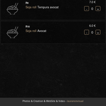
7.0 €
R9
Soja roll
Tempura avocat
0
-
+
6.0 €
R10
Soja roll
Avocat
0
-
+
Photos & Creation & WebSite & Video -
laurancevisual