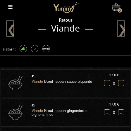
Mon Compte
0
Retour
❮
❯
— Viande —
Filtrer :
17.0 €
41
Viande
Bœuf teppan sauce piquante
0
-
+
17.0 €
42
Viande
Bœuf teppan gingembre et
0
-
+
oignons fines