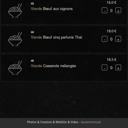
16.0 €
43
Viande
Bœuf aux oignons
0
-
+
18.0 €
44
Viande
Bœuf cinq parfums Thaï
0
-
+
18.5 €
45
Viande
Casserole mélangée
0
-
+
Photos & Creation & WebSite & Video -
laurancevisual