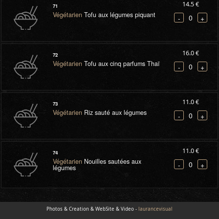
14.5 €
71
Végétarien
Tofu aux légumes piquant
0
-
+
16.0 €
72
Végétarien
Tofu aux cinq parfums Thaï
0
-
+
11.0 €
73
Végétarien
Riz sauté aux légumes
0
-
+
11.0 €
74
Végétarien
Nouilles sautées aux
0
-
+
légumes
Photos & Creation & WebSite & Video -
laurancevisual