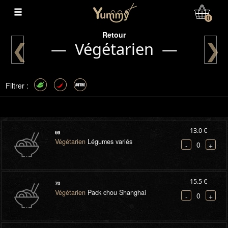
Mon Compte
0
Retour
❮
❯
— Végétarien —
Filtrer :
13.0 €
69
Végétarien
Légumes variés
0
-
+
15.5 €
70
Végétarien
Pack chou Shanghai
0
-
+