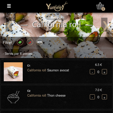
Mon Compte
0
Retour
❮
❯
— California roll —
Filtrer :
- Servis par 8 pièces
6.5 €
C1
California roll
Saumon avocat
0
-
+
7.0 €
C2
California roll
Thon cheese
0
-
+