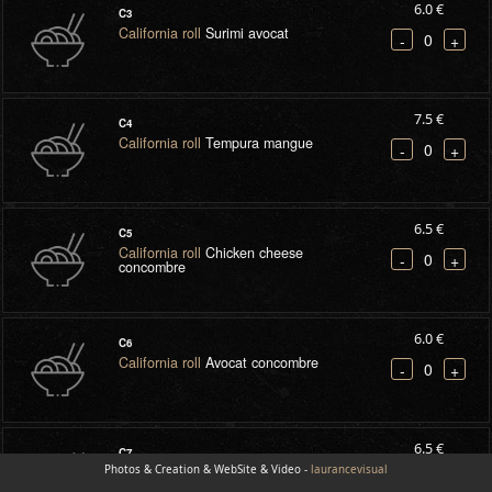
6.0 €
C3
California roll
Surimi avocat
0
-
+
7.5 €
C4
California roll
Tempura mangue
0
-
+
6.5 €
C5
California roll
Chicken cheese
0
-
+
concombre
6.0 €
C6
California roll
Avocat concombre
0
-
+
6.5 €
C7
Photos & Creation & WebSite & Video -
California roll
Saumon cheese
laurancevisual
0
-
+