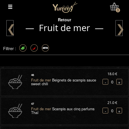
Mon Compte
0
Retour
❮
❯
— Fruit de mer —
Filtrer :
18.0 €
46
Fruit de mer
Beignets de scampis sauce
0
-
+
sweet chili
21.0 €
47
Fruit de mer
Scampis aux cinq parfums
0
-
+
Thaï