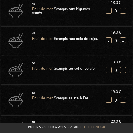
18.0 €
48
Fruit de mer
Scampis aux légumes
0
-
+
variés
19.0 €
49
Fruit de mer
Scampis aux noix de cajou
0
-
+
19.0 €
50
Fruit de mer
Scampis au sel et poivre
0
-
+
19.0 €
51
Fruit de mer
Scampis sauce à l’ail
0
-
+
20.0 €
52
Photos & Creation & WebSite & Video -
Fruit de mer
Scampis teppan grillé et
laurancevisual
0
-
+
flambé